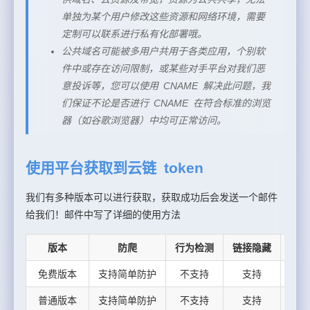
单独为某个用户修改这些资源和网络环境，需要
定制可以联系进行私有化部署哦。
公共域名可能被多用户共用于各类应用，个别软
件中或存在访问限制，或某些对手平台对我们恶
意投诉等，您可以使用 CNAME 解决此问题，我
们保证不论是否进行 CNAME 在符合标准的浏览
器（如谷歌浏览器）中均可正常访问。
使用平台获取到云链 token
我们有多种版本可以进行获取，获取成功后会发送一个邮件
给我们！邮件中写了详细的使用方法
版本
防爬
行为检测
链接隐藏
防恶
免费版本
支持简单防护
不支持
支持
普通版本
支持简单防护
不支持
支持